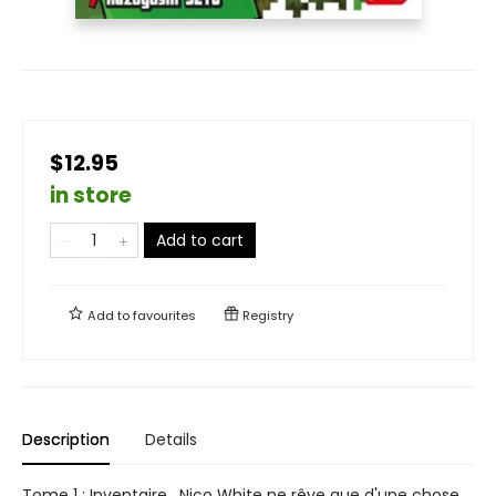
$12.95
in store
Add to cart
Add to
favourites
Registry
Description
Details
Tome 1 : Inventaire . Nico White ne rêve que d'une chose